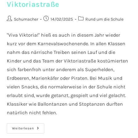
Viktoriastraße
Beitrags-
Beitrag
Beitrags-
Schumacher
14/02/2025
Rund um die Schule
Autor:
veröffentlicht:
Kategorie:
"Viva Viktoria!" hieß es auch in diesem Jahr wieder
kurz vor dem Karnevalswochenende. In allen Klassen
nahm das närrische Treiben seinen Lauf und die
Kinder und das Team der Viktoriastraße kostümierten
sich farbenfroh unter anderem als Superhelden,
Erdbeeren, Marienkäfer oder Piraten. Bei Musik und
vielen Snacks, die normalerweise in der Schule nicht
erlaubt sind, wurde getanzt, gespielt und viel gelacht.
Klassiker wie Ballontanzen und Stoptanzen durften
natürlich nicht fehlen.
Viva
Weiterlesen
Viktoria
–