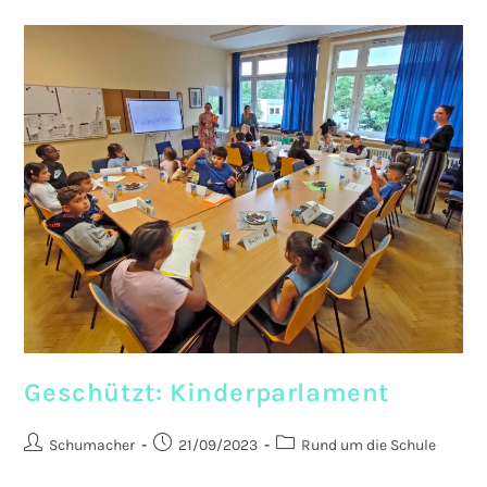
Viktoriastraße
2024
Geschützt: Kinderparlament
Beitrags-
Beitrag
Beitrags-
Schumacher
21/09/2023
Rund um die Schule
Autor:
veröffentlicht:
Kategorie: