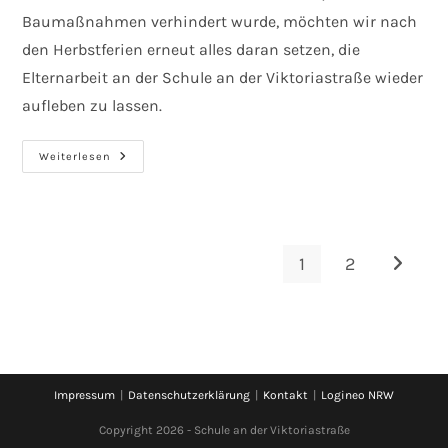
Baumaßnahmen verhindert wurde, möchten wir nach
den Herbstferien erneut alles daran setzen, die
Elternarbeit an der Schule an der Viktoriastraße wieder
aufleben zu lassen.
RE-
Weiterlesen
OPENING
–
Eltern
Café
Und
Elterngruppen
1
2
Zur näch
Impressum
Datenschutzerklärung
Kontakt
Logineo NRW
Copyright 2026 - Schule an der Viktoriastraße