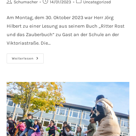
Beitrags-
Beitrag
Beitrags-
Schumacher
14/01/2023
Uncategorized
Autor:
veröffentlicht:
Kategorie:
Am Montag, dem 30. Oktober 2023 war Herr Jörg
Hilbert zu einer Lesung aus seinem Buch „Ritter Rost
und das Zauberbuch“ zu Gast an der Schule an der
Viktoriastraße. Die…
Ritter
Weiterlesen
Rost
Und
Der
WDR
Zu
Gast
In
Der
Viktoriastraße