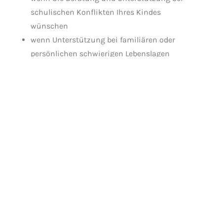
schulischen Konflikten Ihres Kindes
wünschen
wenn Unterstützung bei familiären oder
persönlichen schwierigen Lebenslagen
benötigen
wenn Sie eine Vermittlung zu
weiterführenden Hilfsangeboten und
Beratungsstellen brauchen
Angebote vor Ort
Eltern-Café dienstags 08:00- 09:30 Uhr
Sozialraum AG
Mädchen AG
Sozialtraining in der Klasse
Kontaktmöglichkeiten