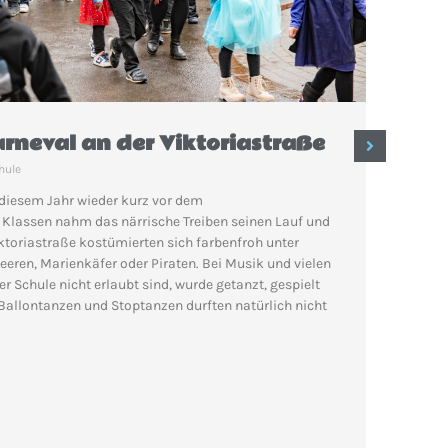
Sank
arneval an der Viktoriastraße
des 
hule
14/02
n diesem Jahr wieder kurz vor dem
 Klassen nahm das närrische Treiben seinen Lauf und
Das Mart
ktoriastraße kostümierten sich farbenfroh unter
Viktoria
eren, Marienkäfer oder Piraten. Bei Musik und vielen
Schule w
r Schule nicht erlaubt sind, wurde getanzt, gespielt
in der L
e Ballontanzen und Stoptanzen durften natürlich nicht
einem w
Weiter