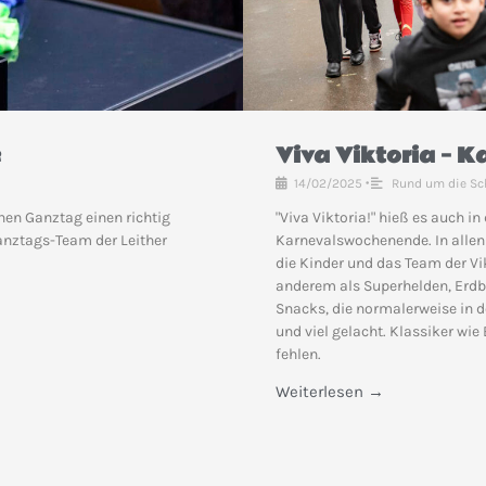
​
Viva Viktoria – K
14/02/2025
•
Rund um die Sc
nen Ganztag einen richtig
"Viva Viktoria!" hieß es auch i
anztags-Team der Leither
Karnevalswochenende. In allen
die Kinder und das Team der Vi
anderem als Superhelden, Erdbe
Snacks, die normalerweise in de
und viel gelacht. Klassiker wi
fehlen.
Weiterlesen →